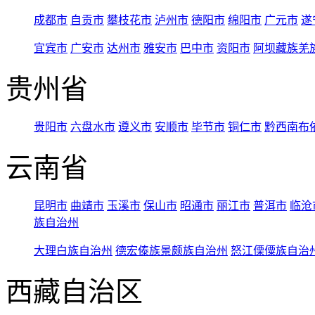
成都市
自贡市
攀枝花市
泸州市
德阳市
绵阳市
广元市
遂
宜宾市
广安市
达州市
雅安市
巴中市
资阳市
阿坝藏族羌
贵州省
贵阳市
六盘水市
遵义市
安顺市
毕节市
铜仁市
黔西南布
云南省
昆明市
曲靖市
玉溪市
保山市
昭通市
丽江市
普洱市
临沧
族自治州
大理白族自治州
德宏傣族景颇族自治州
怒江傈僳族自治
西藏自治区