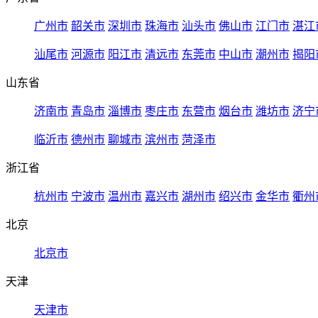
广州市
韶关市
深圳市
珠海市
汕头市
佛山市
江门市
湛江
汕尾市
河源市
阳江市
清远市
东莞市
中山市
潮州市
揭阳
山东省
济南市
青岛市
淄博市
枣庄市
东营市
烟台市
潍坊市
济宁
临沂市
德州市
聊城市
滨州市
菏泽市
浙江省
杭州市
宁波市
温州市
嘉兴市
湖州市
绍兴市
金华市
衢州
北京
北京市
天津
天津市