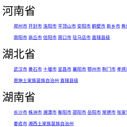
河南省
郑州市
开封市
洛阳市
平顶山市
安阳市
鹤壁市
新乡市
焦
南阳市
商丘市
信阳市
周口市
驻马店市
直辖县级
湖北省
武汉市
黄石市
十堰市
宜昌市
襄阳市
鄂州市
荆门市
孝感
恩施土家族苗族自治州
直辖县级
湖南省
长沙市
株洲市
湘潭市
衡阳市
邵阳市
岳阳市
常德市
张家
娄底市
湘西土家族苗族自治州