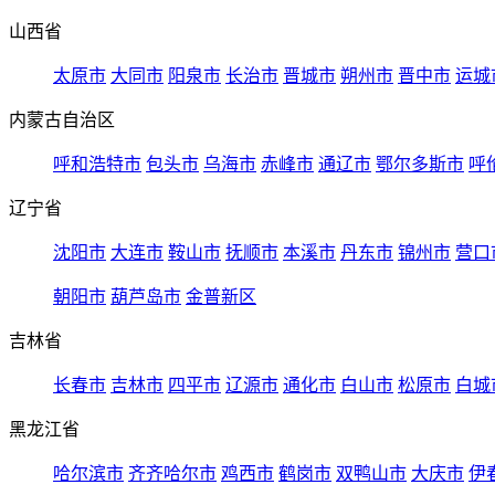
山西省
太原市
大同市
阳泉市
长治市
晋城市
朔州市
晋中市
运城
内蒙古自治区
呼和浩特市
包头市
乌海市
赤峰市
通辽市
鄂尔多斯市
呼
辽宁省
沈阳市
大连市
鞍山市
抚顺市
本溪市
丹东市
锦州市
营口
朝阳市
葫芦岛市
金普新区
吉林省
长春市
吉林市
四平市
辽源市
通化市
白山市
松原市
白城
黑龙江省
哈尔滨市
齐齐哈尔市
鸡西市
鹤岗市
双鸭山市
大庆市
伊