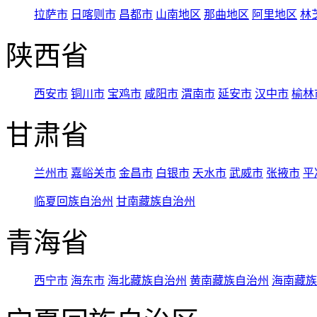
拉萨市
日喀则市
昌都市
山南地区
那曲地区
阿里地区
林
陕西省
西安市
铜川市
宝鸡市
咸阳市
渭南市
延安市
汉中市
榆林
甘肃省
兰州市
嘉峪关市
金昌市
白银市
天水市
武威市
张掖市
平
临夏回族自治州
甘南藏族自治州
青海省
西宁市
海东市
海北藏族自治州
黄南藏族自治州
海南藏族