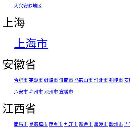
大兴安岭地区
上海
上海市
安徽省
合肥市
芜湖市
蚌埠市
淮南市
马鞍山市
淮北市
铜陵市
安
六安市
亳州市
池州市
宣城市
江西省
南昌市
景德镇市
萍乡市
九江市
新余市
鹰潭市
赣州市
吉