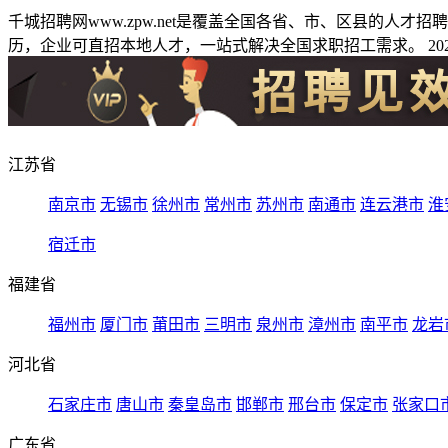
千城招聘网www.zpw.net是覆盖全国各省、市、区县的人
历，企业可直招本地人才，一站式解决全国求职招工需求。 2026
江苏省
南京市
无锡市
徐州市
常州市
苏州市
南通市
连云港市
淮
宿迁市
福建省
福州市
厦门市
莆田市
三明市
泉州市
漳州市
南平市
龙岩
河北省
石家庄市
唐山市
秦皇岛市
邯郸市
邢台市
保定市
张家口
广东省